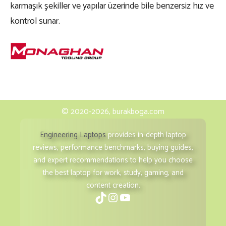
karmaşık şekiller ve yapılar üzerinde bile benzersiz hız ve
kontrol sunar.
© 2020-2026, burakboga.com
Engineering Laptops
provides in-depth laptop
reviews, performance benchmarks, buying guides,
and expert recommendations to help you choose
the best laptop for work, study, gaming, and
content creation.
TikTok
Instagram
YouTube