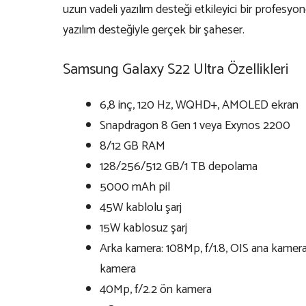
uzun vadeli yazılım desteği etkileyici bir profesyon
yazılım desteğiyle gerçek bir şaheser.
Samsung Galaxy S22 Ultra Özellikleri
6,8 inç, 120 Hz, WQHD+, AMOLED ekran
Snapdragon 8 Gen 1 veya Exynos 2200
8/12 GB RAM
128/256/512 GB/1 TB depolama
5000 mAh pil
45W kablolu şarj
15W kablosuz şarj
Arka kamera: 108Mp, f/1.8, OIS ana kamera
kamera
40Mp, f/2.2 ön kamera