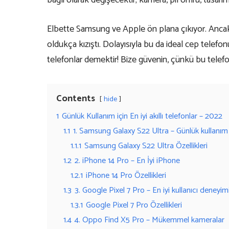
bağlı olarak değişecektir; kamera, pil ömrü, tasarım,
Elbette Samsung ve Apple ön plana çıkıyor. Ancak
oldukça kızıştı. Dolayısıyla bu da ideal cep telefo
telefonlar demektir! Bize güvenin, çünkü bu telefonl
Contents
hide
1
Günlük Kullanım için En iyi akıllı telefonlar – 2022
1.1
1. Samsung Galaxy S22 Ultra – Günlük kullanım i
1.1.1
Samsung Galaxy S22 Ultra Özellikleri
1.2
2. iPhone 14 Pro – En İyi iPhone
1.2.1
iPhone 14 Pro Özellikleri
1.3
3. Google Pixel 7 Pro – En iyi kullanıcı deneyim
1.3.1
Google Pixel 7 Pro Özellikleri
1.4
4. Oppo Find X5 Pro – Mükemmel kameralar