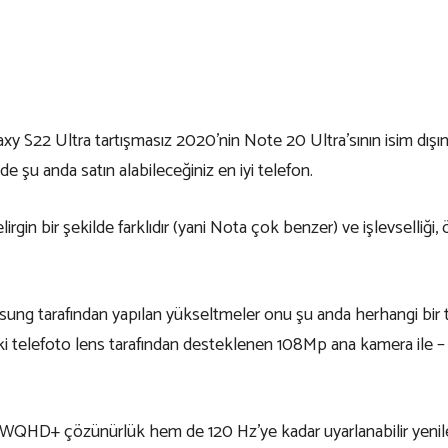
axy S22 Ultra tartışmasız 2020’nin Note 20 Ultra’sının isim dışın
e şu anda satın alabileceğiniz en iyi telefon.
irgin bir şekilde farklıdır (yani Nota çok benzer) ve işlevselliği
g tarafından yapılan yükseltmeler onu şu anda herhangi bir tel
e iki telefoto lens tarafından desteklenen 108Mp ana kamera ile –
D+ çözünürlük hem de 120 Hz’ye kadar uyarlanabilir yenileme 