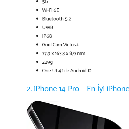
5G
Wi-Fi 6E
Bluetooth 5.2
UWB
IP68
Goril Cam Victus+
77,9 x 163,3 x 8,9 mm
229g
One UI 4.1 ile Android 12
2. iPhone 14 Pro – En İyi iPhon