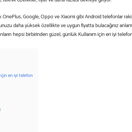
 teknik özellikler, fiyat ve daha fazlası devreye giriyor.
 OnePlus, Google, Oppo ve Xiaomi gibi Android telefonlar rakip
nunuzu daha yüksek özellikte ve uygun fiyatta bulacağınız anlamın
arın hepsi birbirinden güzel, günlük Kullanım için en iyi telefon 
çin en iyi telefon
i