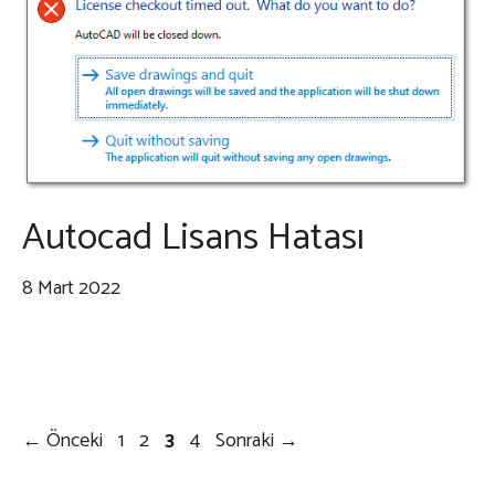
Autocad Lisans Hatası
8 Mart 2022
Sayfa
Sayfa
Sayfa
Sayfa
←
Önceki
1
2
3
4
Sonraki
→