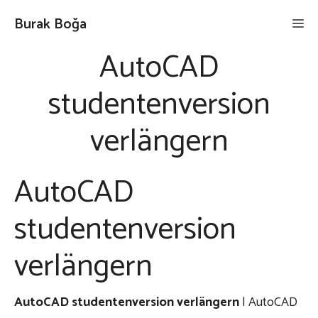
İçeriğe
Burak Boğa
Me
atla
AutoCAD
studentenversion
verlängern
AutoCAD
studentenversion
verlängern
AutoCAD studentenversion verlängern
| AutoCAD