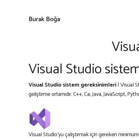
İçeriğe
atla
Burak Boğa
Visu
Visual Studio siste
Visual Studio sistem gereksinimleri
| Visual S
geliştirme ortamıdır.
C++
, C#, Java, JavaScript,
Pyth
Visual Studio’yu çalıştırmak için gereken minimum 