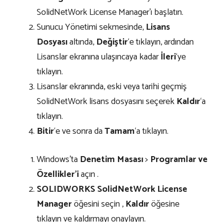
SolidNetWork License Manager’ı başlatın.
Sunucu Yönetimi sekmesinde,
Lisans
Dosyası
altında,
Değiştir
‘e tıklayın, ardından
Lisanslar ekranına ulaşıncaya kadar
İleri
‘ye
tıklayın.
Lisanslar ekranında, eski veya tarihi geçmiş
SolidNetWork lisans dosyasını seçerek
Kaldır
‘a
tıklayın.
Bitir
‘e ve sonra da
Tamam
‘a tıklayın.
Windows’ta
Denetim Masası
>
Programlar ve
Özellikler’i
açın .
SOLIDWORKS SolidNetWork License
Manager
öğesini seçin ,
Kaldır
öğesine
tıklayın ve kaldırmayı onaylayın.