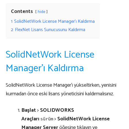
Contents
hide
1
SolidNetWork License Manager’ı Kaldırma
2
FlexNet Lisans Sunucusunu Kaldırma
SolidNetWork License
Manager’ı Kaldırma
SolidNetWork License Manager’ı yükseltirken, yenisini
kurmadan önce eski lisans yöneticisini kaldırmalısınız.
Başlat
>
SOLIDWORKS
Araçları
>
SolidNetWork License
sürüm
Manager Server
öğesine tıklayın ve