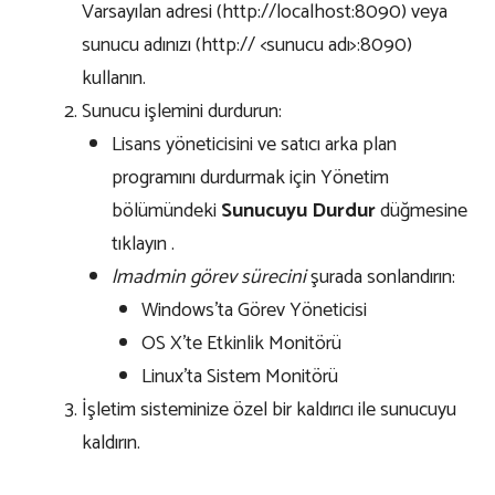
Varsayılan adresi (http://localhost:8090) veya
sunucu adınızı (http:// <sunucu adı>:8090)
kullanın.
Sunucu işlemini durdurun:
Lisans yöneticisini ve satıcı arka plan
programını durdurmak için Yönetim
bölümündeki
Sunucuyu Durdur
düğmesine
tıklayın .
lmadmin görev sürecini
şurada sonlandırın:
Windows’ta Görev Yöneticisi
OS X’te Etkinlik Monitörü
Linux’ta Sistem Monitörü
İşletim sisteminize özel bir kaldırıcı ile sunucuyu
kaldırın.