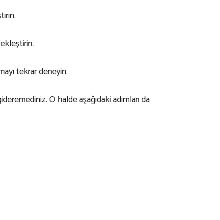
ırın.
kleştirin.
mayı tekrar deneyin.
gideremediniz. O halde aşağıdaki adımları da