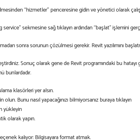
sinden “hizmetler” penceresine gidin ve yönetici olarak çalışt
ervice” sekmesine sağ tıklayın ardından “başlat” işlemini gerçe
amadan sonra sorunun çözülmesi gerekir. Revit yazılımını başlat
leştirdiniz. Sonuç olarak gene de Revit programındaki bu hatayı 
mü bunlardadır.
ama klasörleri yer alsın.
in olun. Bunu nasıl yapacağınızı bilmiyorsanız buraya
tıklayın
en
yükleyin
tik olarak yapın.
eçenek kalıyor: Bilgisayara format atmak.