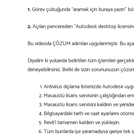
1.
Görev çubuğunda “aramak için buraya yazın” bölme
2.
Açılan pencereden “Autodesk desktop licensing s
Bu videoda ÇÖZÜM adımları uygulanmıştır
. Bu aş
Diyelim ki yukarıda belirtilen tüm işlemleri gerçek
deneyebilirsiniz. Belki de sizin sorununuzun çözü
Antivirüs dışlama listenizde Autodesk uygul
Masaüstü lisans servisinin çalıştığından em
Masaüstü lisans servisini
kaldırın
ve yenid
Bilgisayardaki tarih ve saat ayarlarını otoma
Revit’i tamamen kaldırın ve yükleyin.
Tüm bunlarda işe yaramadıysa geriye tek s