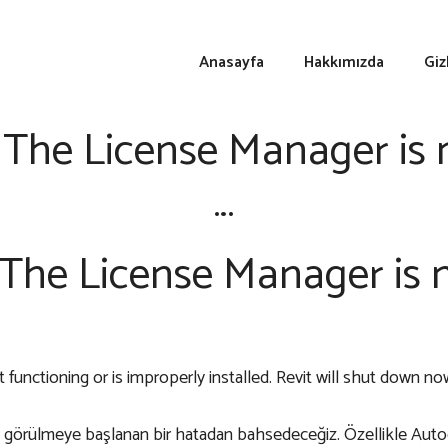
Anasayfa
Hakkımızda
Giz
| The License Manager is 
…
| The License Manager is n
functioning or is improperly installed. Revit will shut down no
görülmeye başlanan bir hatadan bahsedeceğiz. Özellikle Autode