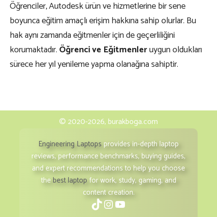
Öğrenciler, Autodesk ürün ve hizmetlerine bir sene
boyunca eğitim amaçlı erişim hakkına sahip olurlar. Bu
hak aynı zamanda eğitmenler için de geçerliliğini
korumaktadır.
Öğrenci ve Eğitmenler
uygun oldukları
sürece her yıl yenileme yapma olanağına sahiptir.
© 2020-2026, burakboga.com
Engineering Laptops
provides in-depth laptop
reviews, performance benchmarks, buying guides,
and expert recommendations to help you choose
the
best laptop
for work, study, gaming, and
content creation.
TikTok
Instagram
YouTube