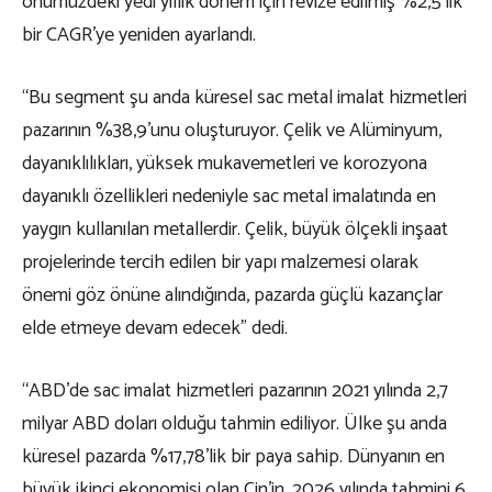
önümüzdeki yedi yıllık dönem için revize edilmiş %2,5’lik
bir CAGR’ye yeniden ayarlandı.
“Bu segment şu anda küresel sac metal imalat hizmetleri
pazarının %38,9’unu oluşturuyor. Çelik ve Alüminyum,
dayanıklılıkları, yüksek mukavemetleri ve korozyona
dayanıklı özellikleri nedeniyle sac metal imalatında en
yaygın kullanılan metallerdir. Çelik, büyük ölçekli inşaat
projelerinde tercih edilen bir yapı malzemesi olarak
önemi göz önüne alındığında, pazarda güçlü kazançlar
elde etmeye devam edecek” dedi.
“ABD’de sac imalat hizmetleri pazarının 2021 yılında 2,7
milyar ABD doları olduğu tahmin ediliyor. Ülke şu anda
küresel pazarda %17,78’lik bir paya sahip. Dünyanın en
büyük ikinci ekonomisi olan Çin’in, 2026 yılında tahmini 6