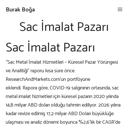
İçeriğe
Burak Boğa
Me
atla
Sac İmalat Pazarı
Sac İmalat Pazarı
“Sac Metal İmalat Hizmetleri – Küresel Pazar Yörüngesi
ve Analitiği” raporu kısa süre önce
ResearchAndMarkets.com’un portföyüne
eklendi. Rapora göre, COVID-19 salgınının ortasında, sac
metal imalat hizmetleri için küresel pazarın 2020 yılında
14,8 milyar ABD doları olduğu tahmin ediliyor. 2026 yılına
kadar revize edilmiş 17,2 milyar ABD Doları büyüklüğe
ulaşması ve analiz dönemi boyunca %2,6’lık bir CAGR’de